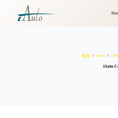
跳
至
Ho
主
要
內
容
news
DW
首頁
iAuto C