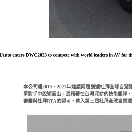
iAuto enters DWC2023 to compete with world leaders in AV for the
本公司繼2019、2021年連續兩屆獲選杜拜全球自駕運輸挑戰賽(D
爭對手中脫穎而出。憑藉著在台灣深耕的技術團隊、
審團與杜拜RTA的認可，進入第三屆杜拜全球自駕